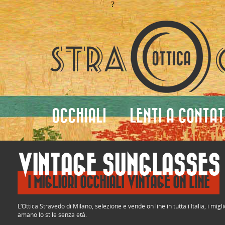
?
OCCHIALI
LENTI A CONTA
VINTAGE SUNGLASSES
I MIGLIORI OCCHIALI VINTAGE ON LINE
L‘Ottica Stravedo di Milano, selezione e vende on line in tutta i Italia, i m
amano lo stile senza età.