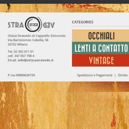
CATEGORIES
Ottica Stravedo di Cappiello Edmondo
Via Bartolomeo Cabella, 56
20152 Milano
Tel. 02 365 611 01
cell. 347 057 798 4
Email.
info@otticastravedo.it
P.iva 09889630159
Spedizioni e Pagamenti
|
Diritto