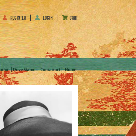
REGISTER
LOGIN
CART
iamo
Dove Siamo
Contattaci
Home